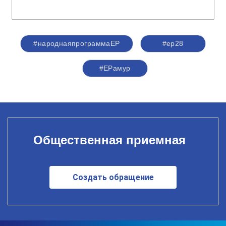
#народнаяпрограммаЕР
#ер28
#ЕРамур
Общественная приемная
Создать обращение