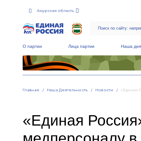
Амурская область
О партии
Лица партии
Наша дея
Местные общественные приемные Партии
Руководитель Региональной обще
Народная программа «Единой России»
Главная
Наша Деятельность
Новости
«Единая 
«Единая Россия
медперсоналу в