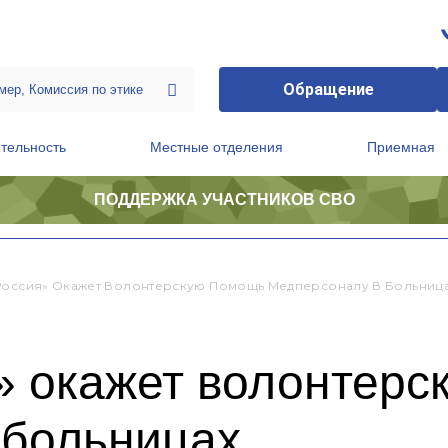
Обращение
тельность
Местные отделения
Приемная
ПОДДЕРЖКА УЧАСТНИКОВ СВО
ственной приемной Председателя Партии
Президиум регионального политического совета
Россия» Окажет Волонтерскую Помощь Медперсоналу В Больниц
» окажет волонтерс
 больницах