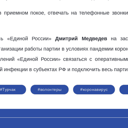
в приемном покое, отвечать на телефонные звонки»
ель «Единой России»
Дмитрий Медведев
на за
ганизации работы партии в условиях пандемии корон
елений «Единой России» связаться с оперативны
й инфекции в субъектах РФ и подключить весь парт
#Турчак
#волонтеры
#коронавирус