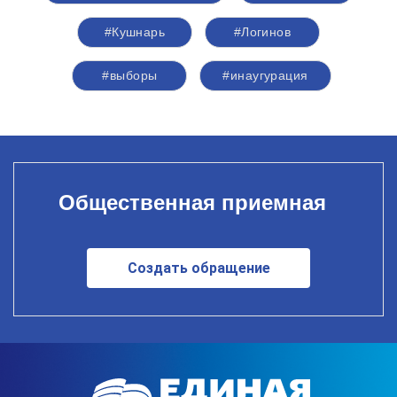
#Кушнарь
#Логинов
#выборы
#инаугурация
Общественная приемная
Создать обращение