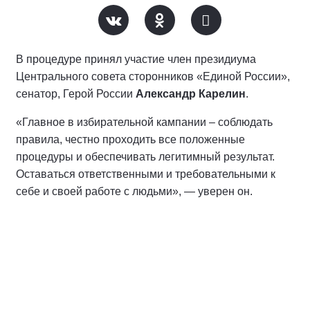
В процедуре принял участие член президиума
Центрального совета сторонников «Единой России»,
сенатор, Герой России
Александр Карелин
.
«Главное в избирательной кампании – соблюдать
правила, честно проходить все положенные
процедуры и обеспечивать легитимный результат.
Оставаться ответственными и требовательными к
себе и своей работе с людьми», — уверен он.
По его словам, главное в политической борьбе — не
определенный номер в избирательном бюллетене, а
честность и ответственность перед людьми.
Член Высшего совета «Единой России», Герой
России (позывной «Струна»)
Владислав Головин