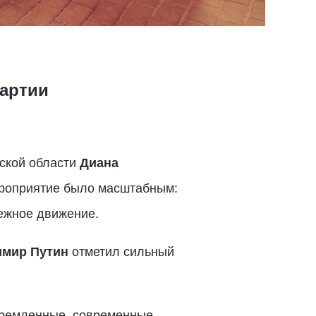
партии
ской области
Диана
ероприятие было масштабным:
дежное движение.
имир Путин
отметил сильный
ремленные, современные,