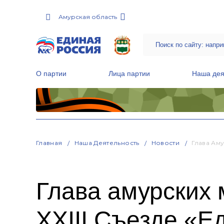
Амурская область
О партии
Лица партии
Наша дея
Местные общественные приемные Партии
Руководитель Региональной обще
Народная программа «Единой России»
Главная
Наша Деятельность
Новости
Глава Ам
Глава амурских
XXIII Съезде «Е