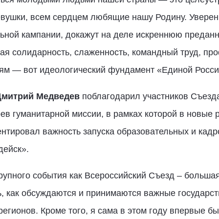
вушки, всем сердцем любящие нашу Родину. Уверен
льной кампании, докажут на деле искреннюю преданн
ая солидарность, слаженность, командный труд, пр
дям — вот идеологический фундамент «Единой России
Дмитрий Медведев
поблагодарил участников Съезда 
ев гуманитарной миссии, в рамках которой в новые 
центировал важность запуска образовательных и кад
дейск».
рупного события как Всероссийский Съезд – большая 
ь, как обсуждаются и принимаются важные государс
гионов. Кроме того, я сама в этом году впервые б