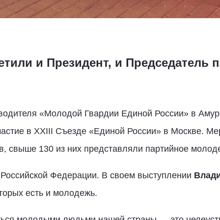
тили и Президент, и Председатель 
водителя «Молодой Гвардии Единой России» в Амур
астие в XXIII Съезде «Единой России» в Москве. М
ов, свыше 130 из них представляли партийное моло
 Российской Федерации. В своем выступлении
Влад
торых есть и молодежь.
ться молодыми людьми нашей страны — это целеуст