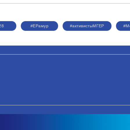
28
#ЕРамур
#активистыМГЕР
#М