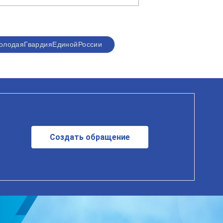
олодаяГвардияЕдинойРоссии
Создать обращение