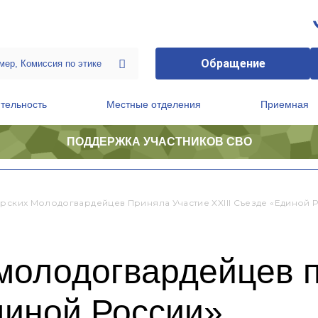
Обращение
тельность
Местные отделения
Приемная
ПОДДЕРЖКА УЧАСТНИКОВ СВО
ственной приемной Председателя Партии
Президиум регионального политического совета
урских Молодогвардейцев Приняла Участие XXIII Съезде «Единой 
 молодогвардейцев 
диной России»