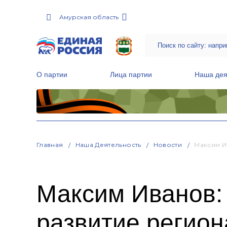
Амурская область
О партии
Лица партии
Наша дея
Местные общественные приемные Партии
Руководитель Региональной обще
Народная программа «Единой России»
Главная
Наша Деятельность
Новости
Максим И
Максим Иванов: 
развитие регион