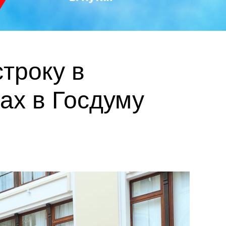
троку в
ах в Госдуму