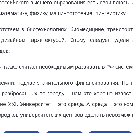
 российского высшего образования есть свои плюсы 
атематику, физику, машиностроение, лингвистику.
отстаем в биотехнологиях, биомедицине, транспорт
 дизайном, архитектурой. Этому следует уделят
дев.
 также считает необходимым развивать в РФ систему
т земли, подчас значительного финансирования. Но 
и разбросанных по городу – нам это хорошо известн
не XXI. Университет – это среда. А среда – это ко
городков университетских центров сделать невозмож