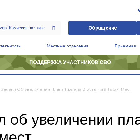
Обращение
тельность
Местные отделения
Приемная
ПОДДЕРЖКА УЧАСТНИКОВ СВО
ственной приемной Председателя Партии
Президиум регионального политического совета
 Заявил Об Увеличении Плана Приема В Вузы На 9 Тысяч Мест
л об увеличении пл
 мест