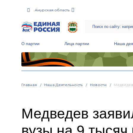
Амурская область
О партии
Лица партии
Наша дея
Местные общественные приемные Партии
Руководитель Региональной обще
Народная программа «Единой России»
Главная
Наша Деятельность
Новости
Медведев
Медведев заяви
вузы на 9 тысяч