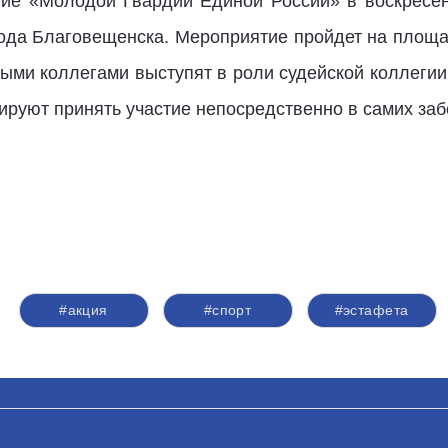
ие «Молодой Гвардии Единой России» в воскресень
рода Благовещенска. Мероприятие пройдет на площ
ными коллегами выступят в роли судейской коллегии
руют принять участие непосредственно в самих заб
#акция
#спорт
#эстафета