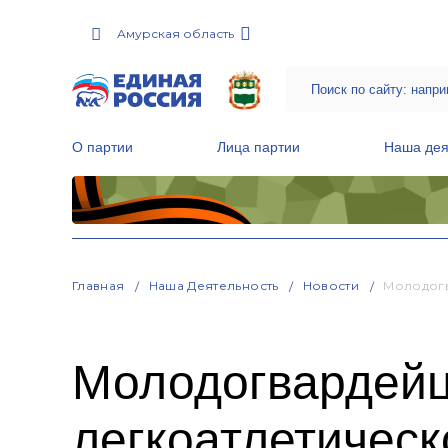
Амурская область
О партии
Лица партии
Наша дея
Местные общественные приемные Партии
Руководитель Региональной обще
Народная программа «Единой России»
Главная
Наша Деятельность
Новости
Молодогв
Молодогвардейц
легкоатлетическ