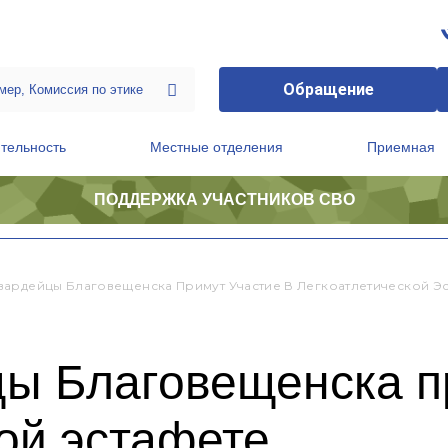
Обращение
тельность
Местные отделения
Приемная
ПОДДЕРЖКА УЧАСТНИКОВ СВО
ственной приемной Председателя Партии
Президиум регионального политического совета
ардейцы Благовещенска Примут Участие В Легкоатлетической Э
ы Благовещенска пр
ой эстафете