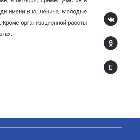
е, 9 октября, примет участие в
ади имени В.И. Ленина. Молодые
. Кроме организационной работы
егах.