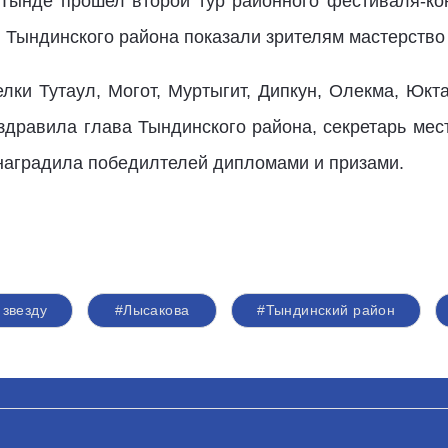
е Тынде прошел второй тур районного фестиваля-ко
Тындинского района показали зрителям мастерство 
лки Тутаул, Могот, Муртыгит, Дипкун, Олекма, Юкт
оздравила глава Тындинского района, секретарь мес
наградила победилтелей дипломами и призами.
 звезду
#Лысакова
#Тындинский район