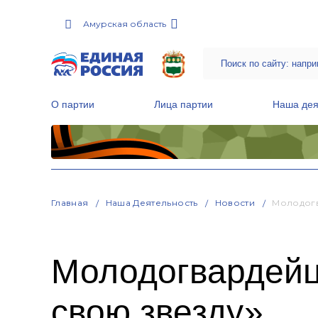
Амурская область
О партии
Лица партии
Наша дея
Местные общественные приемные Партии
Руководитель Региональной обще
Народная программа «Единой России»
Главная
Наша Деятельность
Новости
Молодогв
Молодогвардейц
свою звезду»