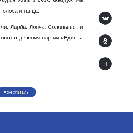
нкурса «Зажги свою звезду». На
голоса и танца.
али, Ларба, Лопча, Соловьевск и
тного отделения партии «Единая
#фестиваль