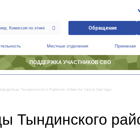
Обращение
тельность
Местные отделения
Приемная
ПОДДЕРЖКА УЧАСТНИКОВ СВО
ственной приемной Председателя Партии
Президиум регионального политического совета
ардейцы Тындинского Района «Зажгли Свою Звезду»
ы Тындинского рай