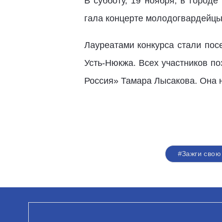
В субботу, 19 ноября, в город
гала концерте молодогвардейцы 
Лауреатами конкурса стали посе
Усть-Нюкжа. Всех участников п
Россия» Тамара Лысакова. Она 
#Зажги свою