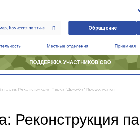
Обращение
тельность
Местные отделения
Приемная
ПОДДЕРЖКА УЧАСТНИКОВ СВО
ственной приемной Председателя Партии
Президиум регионального политического совета
Багрова: Реконструкция Парка "Дружба" Продолжится
: Реконструкция па