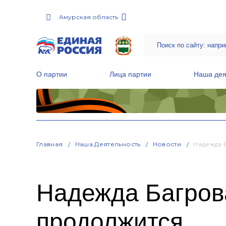
Амурская область
О партии
Лица партии
Наша дея
Местные общественные приемные Партии
Руководитель Региональной обще
Народная программа «Единой России»
Главная
Наша Деятельность
Новости
Надежда 
Надежда Багрова
продолжится