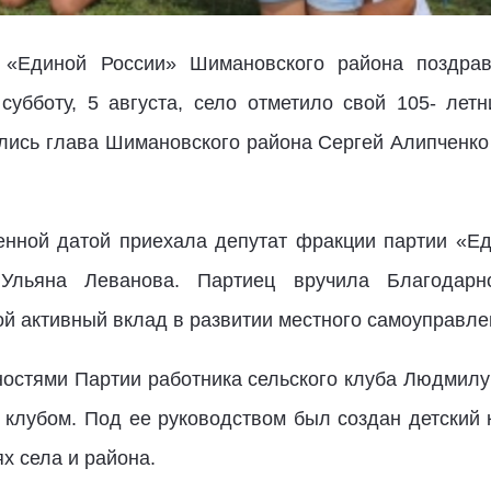
 «Единой России» Шимановского района поздра
субботу, 5 августа, село отметило свой 105- лет
лись глава Шимановского района Сергей Алипченко 
енной датой приехала депутат фракции партии «Е
Ульяна Леванова. Партиец вручила Благодарно
й активный вклад в развитии местного самоуправле
ностями Партии работника сельского клуба Людмилу 
м клубом. Под ее руководством был создан детский
х села и района.