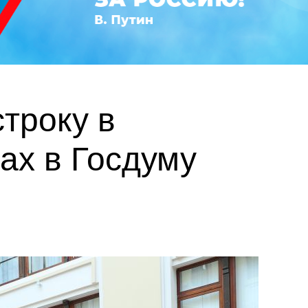
троку в
ах в Госдуму