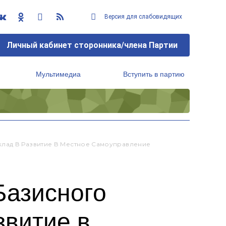
Версия для слабовидящих
Личный кабинет сторонника/члена Партии
Мультимедиа
Вступить в партию
Региональный исполнительный комитет
лад В Развитие В Местное Самоуправление
Базисного
звитие в