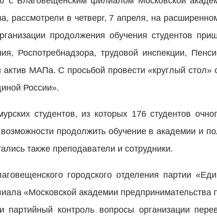
ую с Благовещенским филиалом Московской академ
за, рассмотрели в четверг, 7 апреля, на расширенн
организации продолжения обучения студентов приш
ния, Роспотребнадзора, трудовой инспекции, Пен
й актив МАПа. С просьбой провести «круглый стол» 
иной России».
урских студентов, из которых 176 студентов очног
возможности продолжить обучение в академии и по
тались также преподаватели и сотрудники.
говещенского городского отделения партии «Еди
лиала «Московской академии предпринимательства 
 и партийный контроль вопросы организации пере