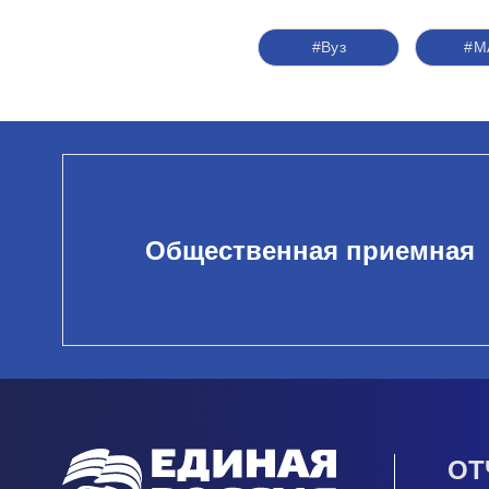
#Вуз
#М
Общественная приемная
ОТ