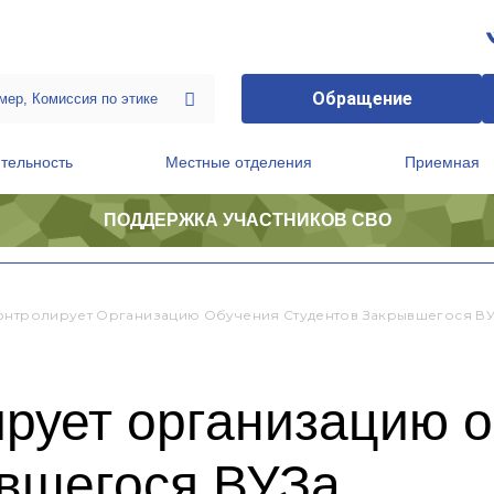
Обращение
тельность
Местные отделения
Приемная
ПОДДЕРЖКА УЧАСТНИКОВ СВО
ственной приемной Председателя Партии
Президиум регионального политического совета
онтролирует Организацию Обучения Студентов Закрывшегося В
ирует организацию 
ывшегося ВУЗа