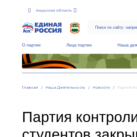
Амурская область
О партии
Лица партии
Наша дея
Местные общественные приемные Партии
Руководитель Региональной обще
Народная программа «Единой России»
Главная
Наша Деятельность
Новости
Партия К
Партия контрол
студентов закр