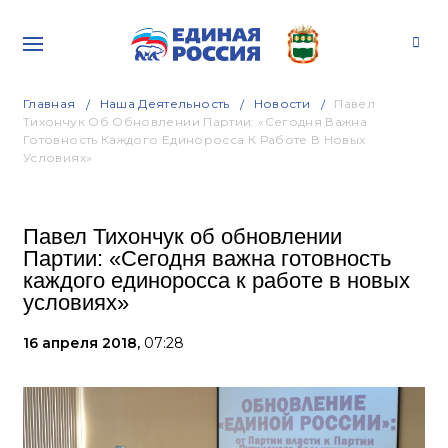
Главная
Наша Деятельность
Новости
Павел
Тихончук Об Обновлении Партии: «Сегодня Важна
Готовность Каждого Единоросса К Работе В Новых
Условиях»
Павел Тихончук об обновлении
Партии: «Сегодня важна готовность
каждого единоросса к работе в новых
условиях»
16 апреля 2018,
07:28