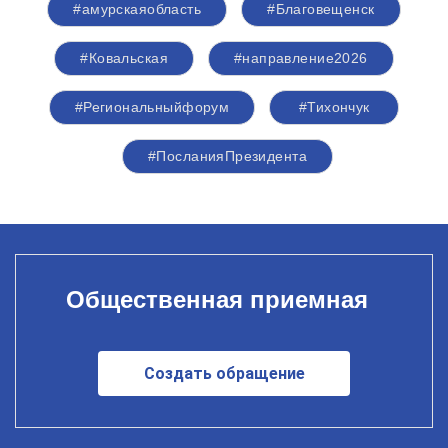
#амурскаяобласть
#Благовещенск
#Ковальская
#направление2026
#Региональныйфорум
#Тихончук
#ПосланияПрезидента
Общественная приемная
Создать обращение