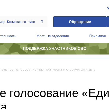
Обращение
тельность
Местные отделения
Приемная
ПОДДЕРЖКА УЧАСТНИКОВ СВО
ственной приемной Председателя Партии
Президиум регионального политического совета
тельное Голосование «Единой России» Стартует 26 Марта
е голосование «Еди
та