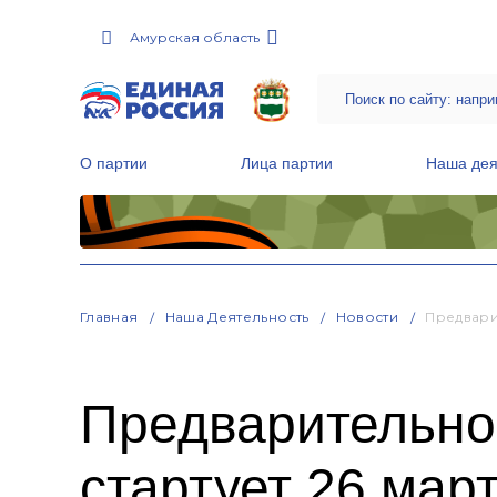
Амурская область
О партии
Лица партии
Наша дея
Местные общественные приемные Партии
Руководитель Региональной обще
Народная программа «Единой России»
Главная
Наша Деятельность
Новости
Предвари
Предварительно
стартует 26 мар