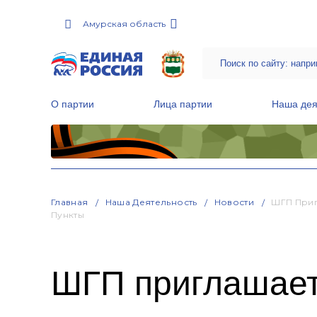
Амурская область
О партии
Лица партии
Наша дея
Местные общественные приемные Партии
Руководитель Региональной обще
Народная программа «Единой России»
Главная
Наша Деятельность
Новости
ШГП Приг
Пункты
ШГП приглашает