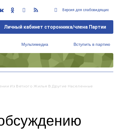
Версия для слабовидящих
Личный кабинет сторонника/члена Партии
Мультимедиа
Вступить в партию
Региональный исполнительный комитет
нии Из Ветхого Жилья В Другие Населенные
 обсуждению