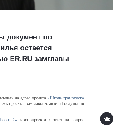
ы документ по
илья остается
ью ER.RU замглавы
исылать на адрес проекта
«Школа грамотного
тель проекта, замглавы комитета Госдумы по
Россией»
законопроекта в ответ на вопрос