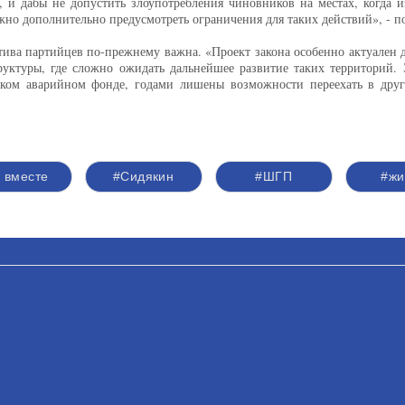
 и дабы не допустить злоупотребления чиновников на местах, когда и
но дополнительно предусмотреть ограничения для таких действий», - п
тива партийцев по-прежнему важна. «Проект закона особенно актуален д
руктуры, где сложно ожидать дальнейшее развитие таких территорий.
аком аварийном фонде, годами лишены возможности переехать в друго
 вместе
#Сидякин
#ШГП
#жи