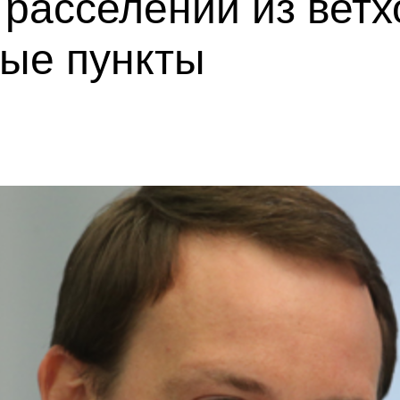
 расселении из ветх
ные пункты