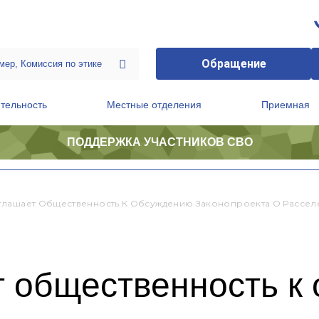
Обращение
тельность
Местные отделения
Приемная
ПОДДЕРЖКА УЧАСТНИКОВ СВО
ственной приемной Председателя Партии
Президиум регионального политического совета
лашает Общественность К Обсуждению Законопроекта О Расселе
 общественность к