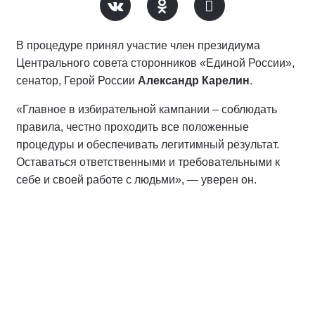
В процедуре принял участие член президиума
Центрального совета сторонников «Единой России»,
сенатор, Герой России
Александр Карелин
.
«Главное в избирательной кампании – соблюдать
правила, честно проходить все положенные
процедуры и обеспечивать легитимный результат.
Оставаться ответственными и требовательными к
себе и своей работе с людьми», — уверен он.
По его словам, главное в политической борьбе — не
определенный номер в избирательном бюллетене, а
честность и ответственность перед людьми.
Член Высшего совета «Единой России», Герой
России (позывной «Струна»)
Владислав Головин
отметил, что содержательная программа партии, ее