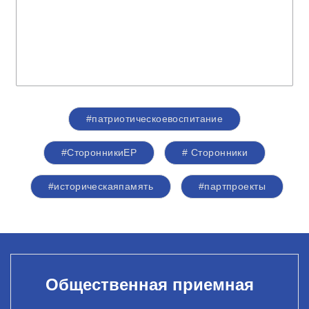
#патриотическоевоспитание
#СторонникиЕР
# Сторонники
#историческаяпамять
#партпроекты
Общественная приемная