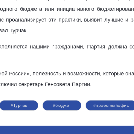
родного бюджета или инициативного бюджетирован
с проанализирует эти практики, выявит лучшие и р
зал Турчак.
аполняется нашими гражданами, Партия должна со
.
ой России», полезность и возможности, которые он
аключил секретарь Генсовета Партии.
#Турчак
#бюджет
#проектныйофис