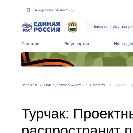
Амурская область
О партии
Лица партии
Наша дея
Местные общественные приемные Партии
Руководитель Региональной обще
Народная программа «Единой России»
Главная
Наша Деятельность
Новости
Турчак: 
Турчак: Проект
распространит 