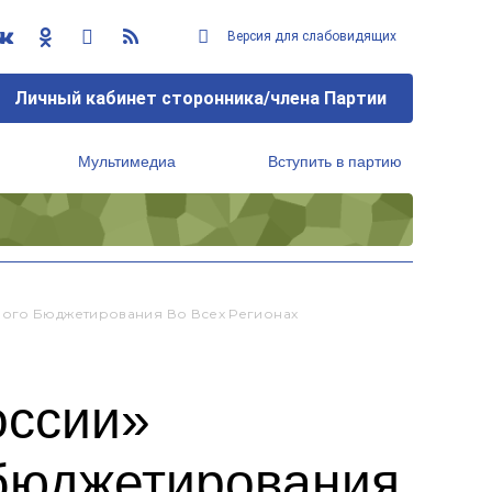
Версия для слабовидящих
Личный кабинет сторонника/члена Партии
Мультимедиа
Вступить в партию
Региональный исполнительный комитет
ного Бюджетирования Во Всех Регионах
оссии»
 бюджетирования