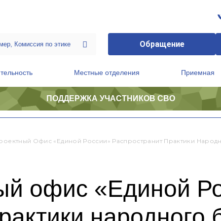
Обращение
тельность
Местные отделения
Приемная
ПОДДЕРЖКА УЧАСТНИКОВ СВО
ственной приемной Председателя Партии
Президиум регионального политического совета
Проектный Офис «Единой России» Распространит Практики Народ
ный офис «Единой Р
практики народного