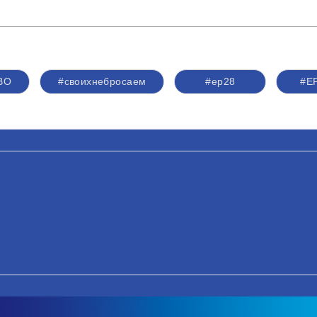
СВО
#своихнебросаем
#ер28
#Е