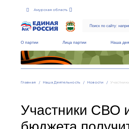
Амурская область
О партии
Лица партии
Наша дея
Местные общественные приемные Партии
Руководитель Региональной обще
Народная программа «Единой России»
Главная
Наша Деятельность
Новости
Участник
Участники СВО и
бюджета получи