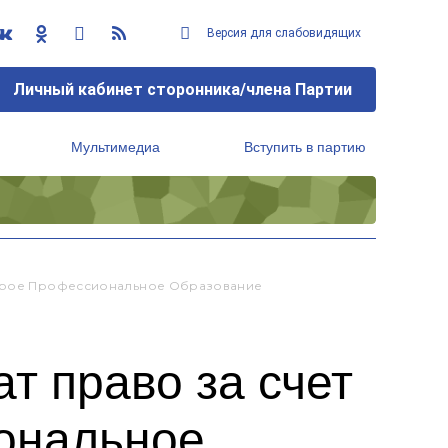
Версия для слабовидящих
Личный кабинет сторонника/члена Партии
Мультимедиа
Вступить в партию
Региональный исполнительный комитет
Второе Профессиональное Образование
т право за счет
ональное