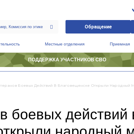
Обращение
тельность
Местные отделения
Приемная
ПОДДЕРЖКА УЧАСТНИКОВ СВО
ственной приемной Председателя Партии
Президиум регионального политического совета
етеранов Боевых Действий В Благовещенске Открыли Народный
в боевых действий 
открыли народный 