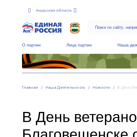
Амурская область
О партии
Лица партии
Наша дея
Местные общественные приемные Партии
Руководитель Региональной обще
Народная программа «Единой России»
Главная
Наша Деятельность
Новости
В День В
В День ветерано
Благовещенске 