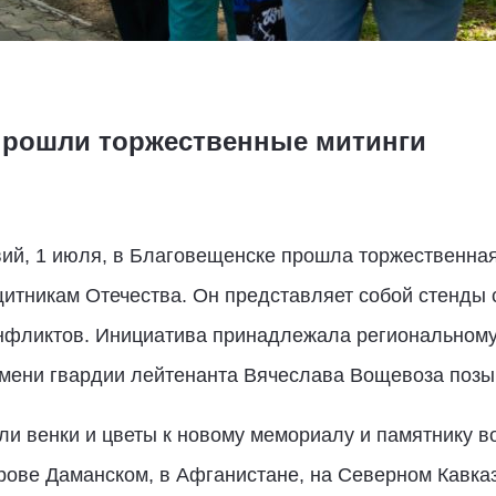
прошли торжественные митинги
вий, 1 июля, в Благовещенске прошла торжественна
итникам Отечества. Он представляет собой стенды
онфликтов. Инициатива принадлежала региональном
мени гвардии лейтенанта Вячеслава Вощевоза поз
ли венки и цветы к новому мемориалу и памятнику 
рове Даманском, в Афганистане, на Северном Кавказ