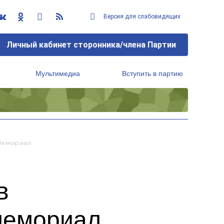
Версия для слабовидящих
Личный кабинет сторонника/члена Партии
Мультимедиа
Вступить в партию
Региональный исполнительный комитет
 Мемориал
в
мемориал