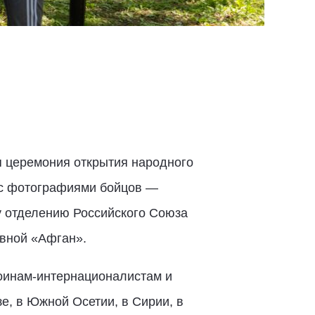
я церемония открытия народного
 с фотографиями бойцов —
у отделению Российского Союза
ывной «Афган».
воинам-интернационалистам и
е, в Южной Осетии, в Сирии, в