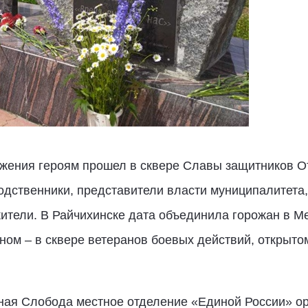
ажения героям прошел в сквере Славы защитников От
одственники, представители власти муниципалитета
ители. В Райчихинске дата объединила горожан в 
ом – в сквере ветеранов боевых действий, открытом
чная Слобода местное отделение «Единой России» о