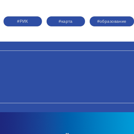
#РИК
#карта
#образование