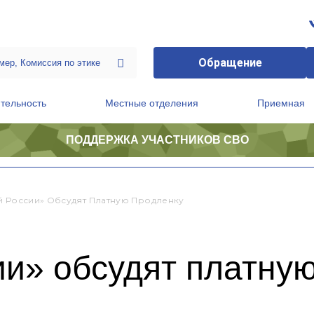
Обращение
тельность
Местные отделения
Приемная
ПОДДЕРЖКА УЧАСТНИКОВ СВО
ственной приемной Председателя Партии
Президиум регионального политического совета
й России» Обсудят Платную Продленку
ии» обсудят платну