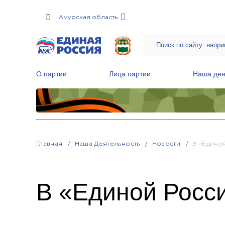
Амурская область
О партии
Лица партии
Наша дея
Местные общественные приемные Партии
Руководитель Региональной обще
Народная программа «Единой России»
Главная
Наша Деятельность
Новости
В «Едино
В «Единой Росс