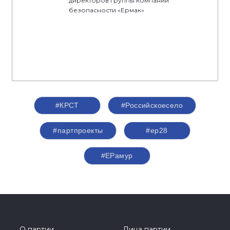
директоров группы компаний
безопасности «Ермак»
#КРСТ
#Российскоесело
#партпроекты
#ер28
#ЕРамур
О партии
Лица партии