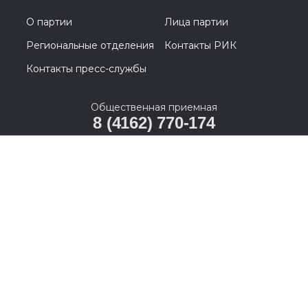
О партии
Лица партии
Региональные отделения
Контакты РИК
Контакты пресс-службы
Общественная приемная
8 (4162) 770-174
675000, Амурская область, г. Благовещенск, ул.
Шевченко, д. 11, вход со стороны ул. Ленина
© 2005-2026, Партия «Единая Россия». Все права защищены.