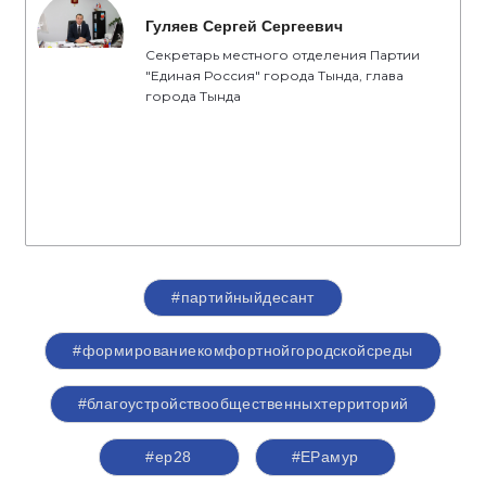
Гуляев Сергей Сергеевич
Секретарь местного отделения Партии
"Единая Россия" города Тында, глава
города Тында
#партийныйдесант
#формированиекомфортнойгородскойсреды
#благоустройствообщественныхтерриторий
#ер28
#ЕРамур