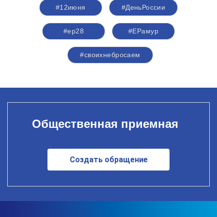
#12июня
#ДеньРоссии
#ер28
#ЕРамур
#своихнебросаем
Общественная приемная
Создать обращение