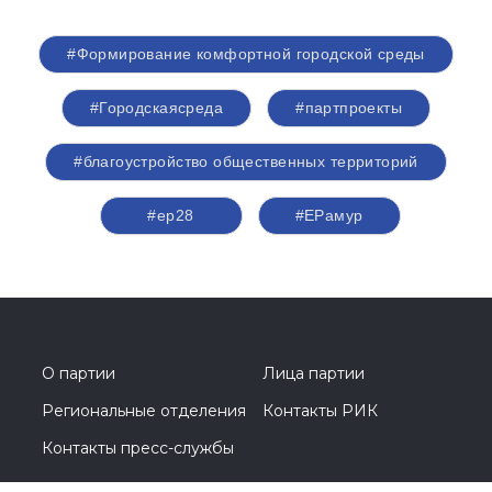
#Формирование комфортной городской среды
#Городскаясреда
#партпроекты
#благоустройство общественных территорий
#ер28
#ЕРамур
О партии
Лица партии
Региональные отделения
Контакты РИК
Контакты пресс-службы