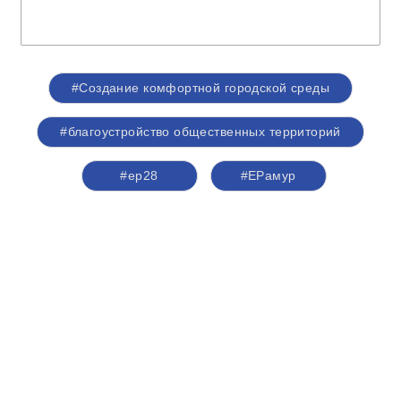
#Создание комфортной городской среды
#благоустройство общественных территорий
#ер28
#ЕРамур
О партии
Лица партии
Региональные отделения
Контакты РИК
Контакты пресс-службы