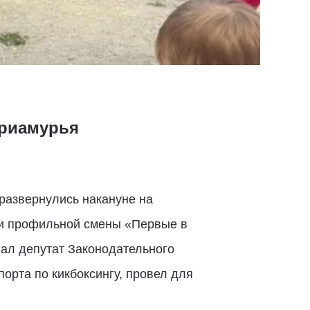
Приамурья
развернулись накануне на
ки профильной смены «Первые в
лал депутат Законодательного
орта по кикбоксингу, провел для