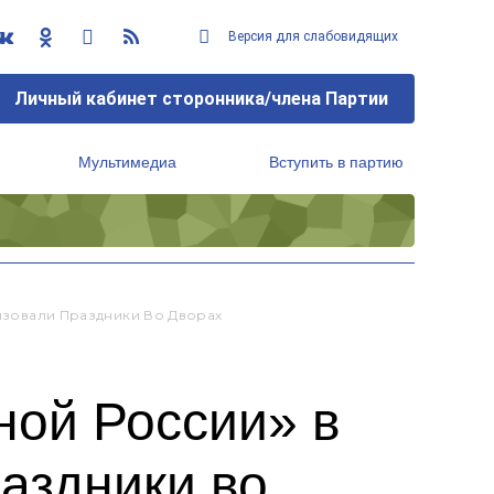
Версия для слабовидящих
Личный кабинет сторонника/члена Партии
Мультимедиа
Вступить в партию
Региональный исполнительный комитет
низовали Праздники Во Дворах
ной России» в
аздники во