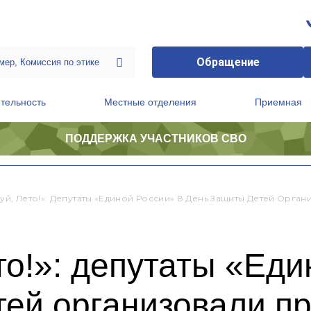
Обращение
тельность
Местные отделения
Приемная
ПОДДЕРЖКА УЧАСТНИКОВ СВО
ственной приемной Председателя Партии
Президиум регионального политического совета
вуй, Лето!»: Депутаты «Единой России» В День Защиты Детей Орга
то!»: депутаты «Еди
ей организовали пр