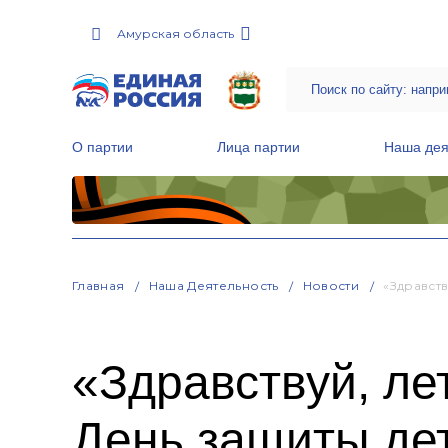
Амурская область
О партии
Лица партии
Наша дея
Местные общественные приемные Партии
Руководитель Региональной обще
Народная программа «Единой России»
Главная
Наша Деятельность
Новости
«Здравст
«Здравствуй, ле
День защиты дет