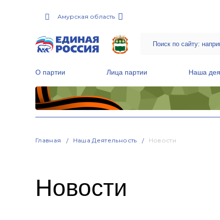
Амурская область
О партии
Лица партии
Наша дея
Местные общественные приемные Партии
Руководитель Региональной обще
Народная программа «Единой России»
Главная
Наша Деятельность
Новости
Новости