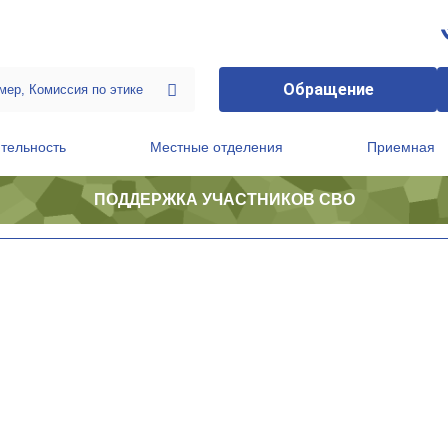
Обращение
тельность
Местные отделения
Приемная
ПОДДЕРЖКА УЧАСТНИКОВ СВО
ственной приемной Председателя Партии
Президиум регионального политического совета