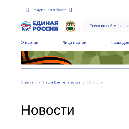
Амурская область
О партии
Лица партии
Наша дея
Местные общественные приемные Партии
Руководитель Региональной обще
Народная программа «Единой России»
Главная
Наша Деятельность
Новости
Новости