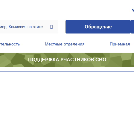
Обращение
тельность
Местные отделения
Приемная
ПОДДЕРЖКА УЧАСТНИКОВ СВО
ственной приемной Председателя Партии
Президиум регионального политического совета