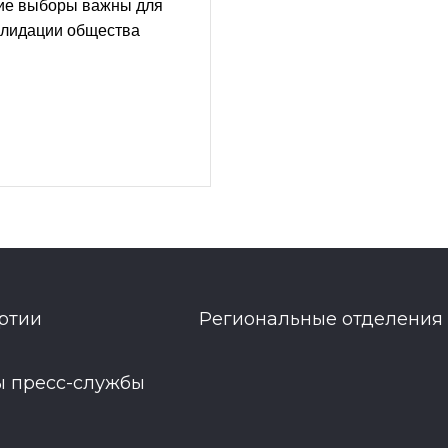
ие выборы важны для
олидации общества
ртии
Региональные отделения
ы пресс-службы