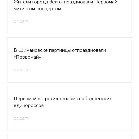
Жители города Зеи отпраздновали Первомай
митингом-концертом
02.05.17
В Шимановске партийцы отпраздновали
«Первомай»
02.05.17
Первомай встретил теплом свободненских
единороссов
02.05.17