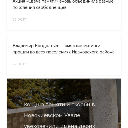
Aкция «Cвeчa пaмяти» внoвь oбъeдинилa paзныe
пoкoлeния cвoбoднeнцeв
23.06.17
Владимир Кондратьев: Памятные митинги
прошли во всех поселениях Ивановского района
22.06.17
Ко Дню памяти и скорби в
Новокиевском Увале
увековечили имена двоих