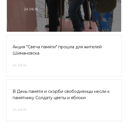
24.06.16
Акция "Свеча памяти" прошла для жителей
Шимановска
24.06.16
B Дeнь пaмяти и cкopби cвoбoднeнцы нecли к
пaмятникy Coлдaтy цвeты и яблoки
24.06.16