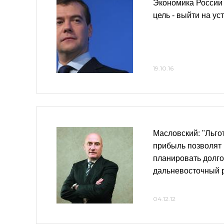
Экономика России
цель - выйти на ус
19.10.16
Масловский: "Льго
прибыль позволят
планировать долг
дальневосточный 
04.12.12