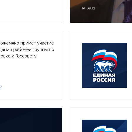
14.09.12
Кожемяко примет участие
дании рабочей группы по
овке к Госсовету
2