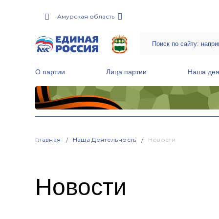
Амурская область
О партии
Лица партии
Наша дея
Местные общественные приемные Партии
Руководитель Региональной обще
Народная программа «Единой России»
Главная
Наша Деятельность
Новости
Новости