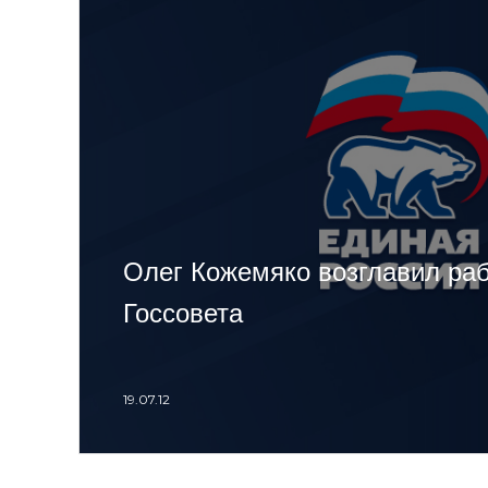
Олег Кожемяко возглавил ра
Госсовета
19.07.12