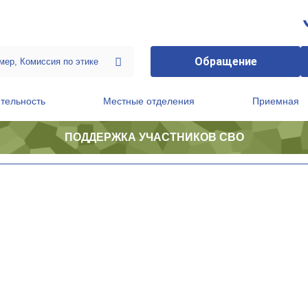
Обращение
тельность
Местные отделения
Приемная
ПОДДЕРЖКА УЧАСТНИКОВ СВО
ственной приемной Председателя Партии
Президиум регионального политического совета