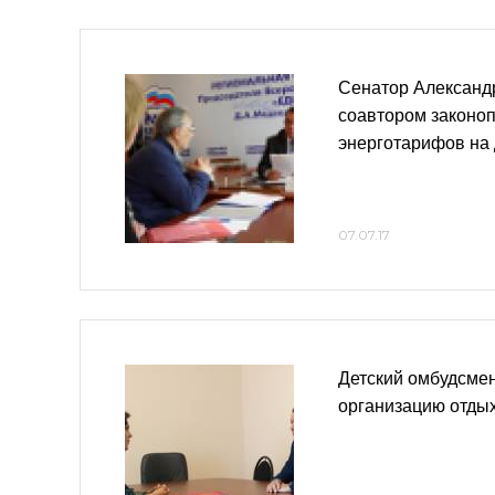
Сенатор Александ
соавтором законо
энерготарифов на
07.07.17
Детский омбудсмен
организацию отды