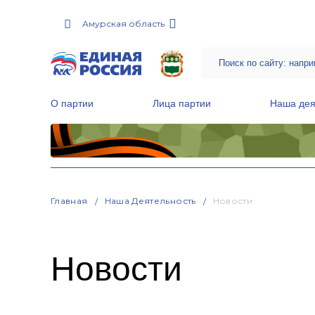
Амурская область
О партии
Лица партии
Наша дея
Местные общественные приемные Партии
Руководитель Региональной обще
Народная программа «Единой России»
Главная
Наша Деятельность
Новости
Новости