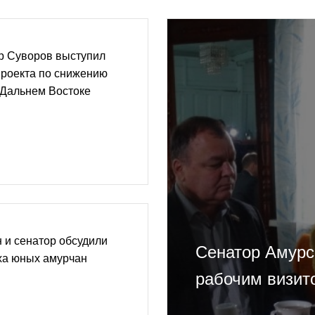
р Суворов выступил
проекта по снижению
 Дальнем Востоке
 и сенатор обсудили
Сенатор Амурс
ха юных амурчан
рабочим визит