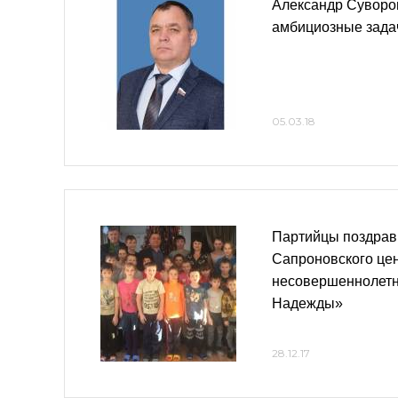
Александр Суворо
амбициозные зада
05.03.18
Партийцы поздрав
Сапроновского це
несовершеннолетн
Надежды»
28.12.17