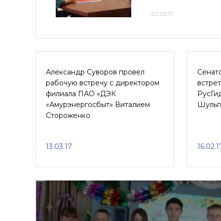
22.05.17
Александр Суворов провел
Сенат
рабочую встречу с директором
встрет
филиала ПАО «ДЭК
РусГи
«Амурэнергосбыт» Виталием
Шульг
Стороженко
13.03.17
16.02.1