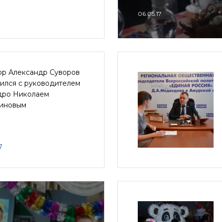
06.05.17
ор Александр Суворов
ился с руководителем
дро Николаем
иновым
7