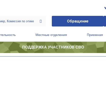
Обращение
тельность
Местные отделения
Приемная
ПОДДЕРЖКА УЧАСТНИКОВ СВО
ственной приемной Председателя Партии
Президиум регионального политического совета