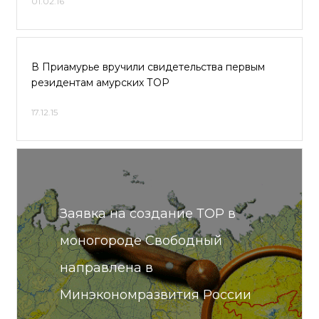
01.02.16
В Приамурье вручили свидетельства первым
резидентам амурских ТОР
17.12.15
Заявка на создание ТОР в
моногороде Свободный
направлена в
Минэкономразвития России