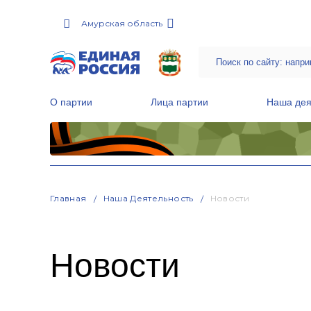
Амурская область
О партии
Лица партии
Наша дея
Местные общественные приемные Партии
Руководитель Региональной обще
Народная программа «Единой России»
Главная
Наша Деятельность
Новости
Новости