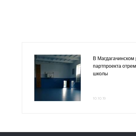
В Магдагачинском 
партпроекта отре
школы
10.10.19