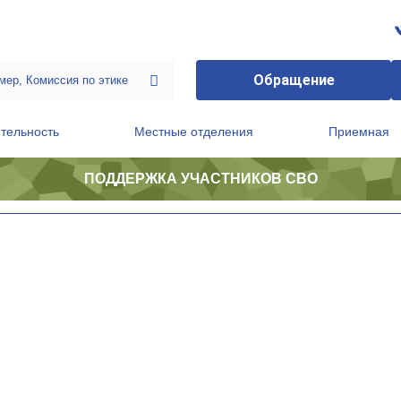
Обращение
тельность
Местные отделения
Приемная
ПОДДЕРЖКА УЧАСТНИКОВ СВО
ственной приемной Председателя Партии
Президиум регионального политического совета