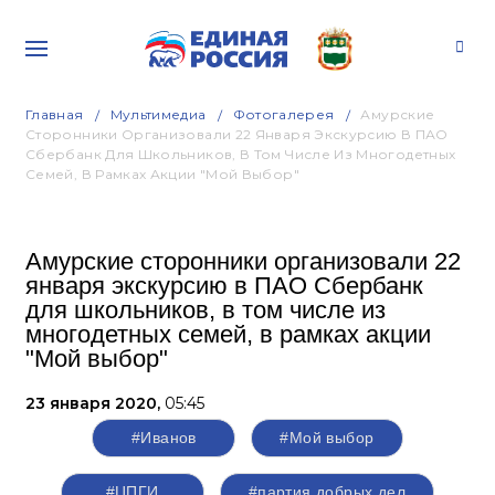
Главная
Мультимедиа
Фотогалерея
Амурские
Сторонники Организовали 22 Января Экскурсию В ПАО
Сбербанк Для Школьников, В Том Числе Из Многодетных
Семей, В Рамках Акции "Мой Выбор"
Амурские сторонники организовали 22
января экскурсию в ПАО Сбербанк
для школьников, в том числе из
многодетных семей, в рамках акции
"Мой выбор"
23 января 2020,
05:45
#Иванов
#Мой выбор
#ЦПГИ
#партия добрых дел