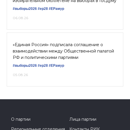
избирательном бюллетене на выборах в Госдуму
#выборы2026
#ер28
#ЕРамур
06.08.26
«Единая Россия» подписала соглашение о
взаимодействии между Общественной палатой
РФ и политическими партиями
#выборы2026
#ер28
#ЕРамур
05.08.26
О партии
Лица партии
Региональные отделения
Контакты РИК