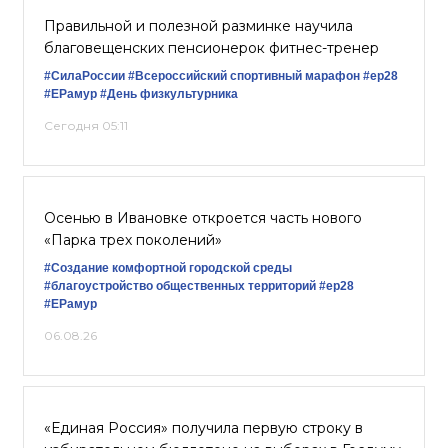
Правильной и полезной разминке научила
благовещенских пенсионерок фитнес-тренер
#СилаРоссии
#Всероссийский спортивный марафон
#ер28
#ЕРамур
#День физкультурника
Сегодня 05:11
Осенью в Ивановке откроется часть нового
«Парка трех поколений»
#Создание комфортной городской среды
#благоустройство общественных территорий
#ер28
#ЕРамур
06.08.26
«Единая Россия» получила первую строку в