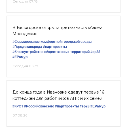
Сегодня 07:18
В Белогорске открыли третью часть «Аллеи
Молодежи»
#Формирование комфортной городской среды
#Городскаясреда
#партпроекты
#благоустройство общественных территорий
#ер28
#ЕРамур
Сегодня 06:37
До конца года в Ивановке сдадут первые 16
коттеджей для работников АПК и их семей
#КРСТ
#Российскоесело
#партпроекты
#ер28
#ЕРамур
07.08.26