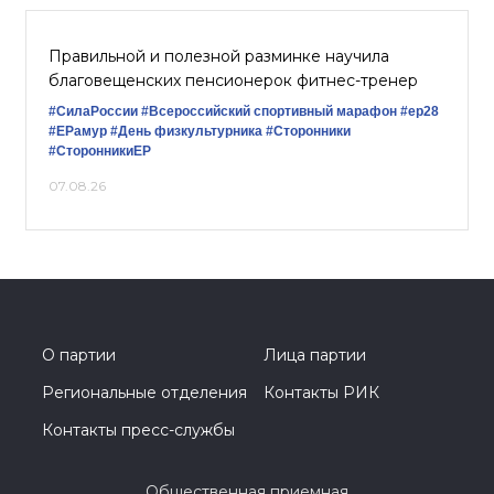
Правильной и полезной разминке научила
благовещенских пенсионерок фитнес-тренер
#СилаРоссии
#Всероссийский спортивный марафон
#ер28
#ЕРамур
#День физкультурника
#Сторонники
#СторонникиЕР
07.08.26
О партии
Лица партии
Региональные отделения
Контакты РИК
Контакты пресс-службы
Общественная приемная