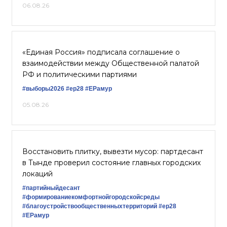
06.08.26
«Единая Россия» подписала соглашение о
взаимодействии между Общественной палатой
РФ и политическими партиями
#выборы2026
#ер28
#ЕРамур
05.08.26
Восстановить плитку, вывезти мусор: партдесант
в Тынде проверил состояние главных городских
локаций
#партийныйдесант
#формированиекомфортнойгородскойсреды
#благоустройствообщественныхтерриторий
#ер28
#ЕРамур