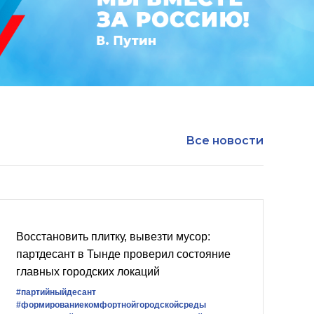
Все новости
Восстановить плитку, вывезти мусор:
партдесант в Тынде проверил состояние
главных городских локаций
#партийныйдесант
#формированиекомфортнойгородскойсреды