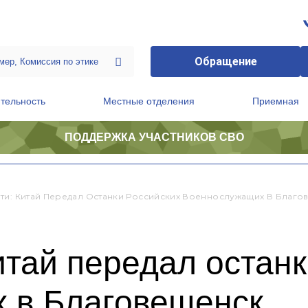
Обращение
тельность
Местные отделения
Приемная
ПОДДЕРЖКА УЧАСТНИКОВ СВО
ственной приемной Председателя Партии
Президиум регионального политического совета
яти: Китай Передал Останки Российских Военнослужащих В Благо
итай передал останк
 в Благовещенск