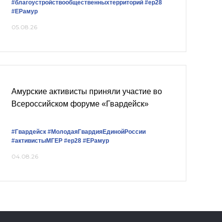
#благоустройствообщественныхтерриторий
#ер28
#ЕРамур
05.08.26
Амурские активисты приняли участие во
Всероссийском форуме «Гвардейск»
#Гвардейск
#МолодаяГвардияЕдинойРоссии
#активистыМГЕР
#ер28
#ЕРамур
04.08.26