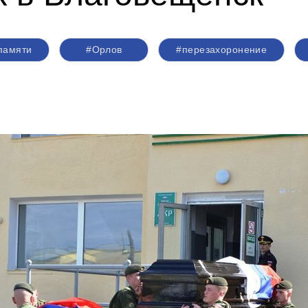
памяти
#Орлов
#перезахоронение