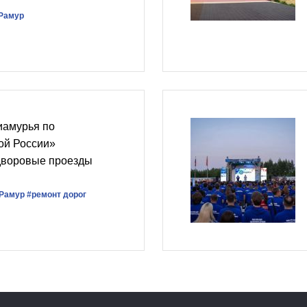
Рамур
иамурья по
ой России»
дворовые проезды
Рамур
#ремонт дорог