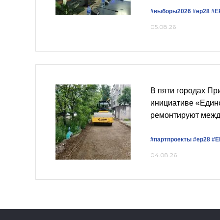
#выборы2026
#ер28
#Е
05.08.26
В пяти городах Пр
инициативе «Един
ремонтируют меж
#партпроекты
#ер28
#Е
04.08.26