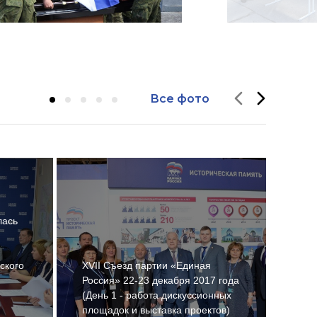
Все фото
лась
ского
XVII Съезд партии «Единая
Россия» 22-23 декабря 2017 года
Откр
(День 1 - работа дискуссионных
селе
площадок и выставка проектов)
рай