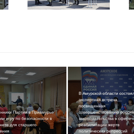
В Амурской области состоя
экспертная встреча,
посвященная
нники Партии в Приамурье
совершенствованию россий
ли игру по безопасности в
законодательства в сфере
нете для старшего
реабилитации жертв
ления
политических репрессий