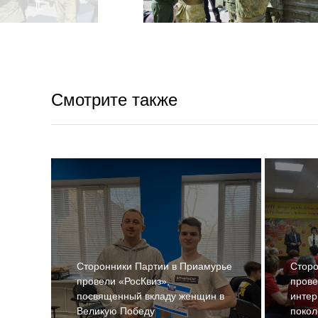
Смотрите также
Сторонники Партии в Приамурье
Сторо
провели «РосКвиз»,
прове
посвященный вкладу женщин в
интер
Великую Победу
поко