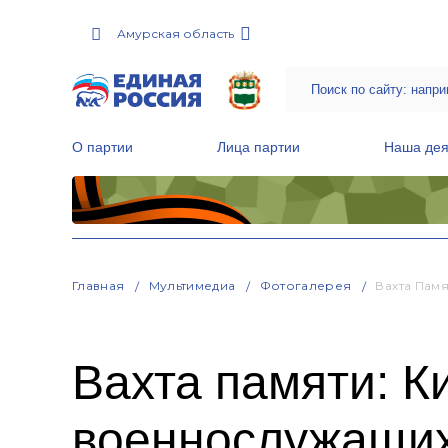
Амурская область
О партии
Лица партии
Наша дея
Местные общественные приемные Партии
Руководитель Региональной обще
Народная программа «Единой России»
Главная
Мультимедиа
Фотогалерея
Вахта Пам
Вахта памяти: К
военнослужащих