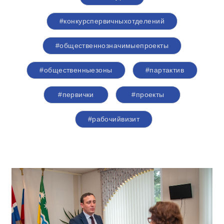
#конкурспервичныхотделений
#общественнозначимыепроекты
#общественныезоны
#партактив
#первички
#проекты
#рабочийвизит