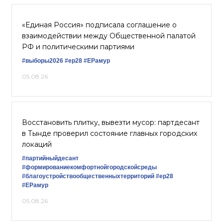
«Единая Россия» подписала соглашение о
взаимодействии между Общественной палатой
РФ и политическими партиями
#выборы2026
#ер28
#ЕРамур
05.08.26
Восстановить плитку, вывезти мусор: партдесант
в Тынде проверил состояние главных городских
локаций
#партийныйдесант
#формированиекомфортнойгородскойсреды
#благоустройствообщественныхтерриторий
#ер28
#ЕРамур
05.08.26