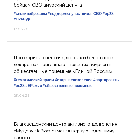
бойцам СВО амурский депутат
#своихнебросаем
#поддержка участников СВО
#ер28
#ЕРамур
17.06.26
Поговорить о пенсиях, льготах и бесплатных
лекарствах приглашают пожилых амурчан в
общественные приемные «Единой России»
#тематический прием
#старшеепоколение
#партпроекты
#ер28
#ЕРамур
#общественные приемные
23.04.26
Благовещенский центр активного долголетия
«Мудрая Чайка» отметил первую годовщину
работы