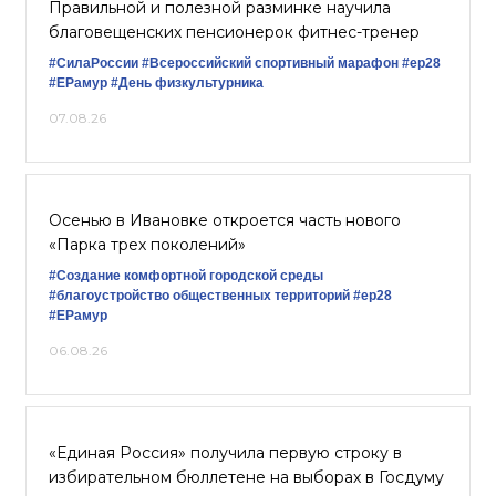
Правильной и полезной разминке научила
благовещенских пенсионерок фитнес-тренер
#СилаРоссии
#Всероссийский спортивный марафон
#ер28
#ЕРамур
#День физкультурника
07.08.26
Осенью в Ивановке откроется часть нового
«Парка трех поколений»
#Создание комфортной городской среды
#благоустройство общественных территорий
#ер28
#ЕРамур
06.08.26
«Единая Россия» получила первую строку в
избирательном бюллетене на выборах в Госдуму