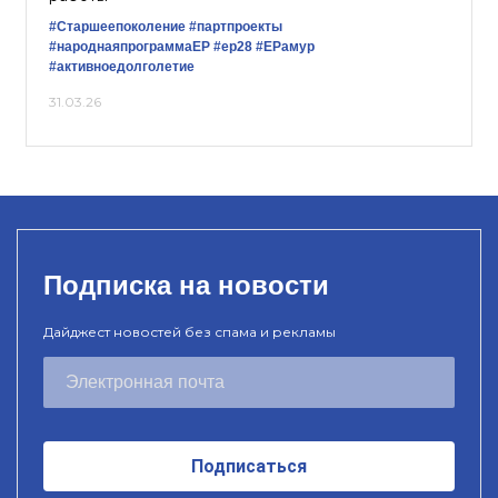
#Старшеепоколение
#партпроекты
#народнаяпрограммаЕР
#ер28
#ЕРамур
#активноедолголетие
31.03.26
Подписка на новости
Дайджест новостей без спама и рекламы
Подписаться