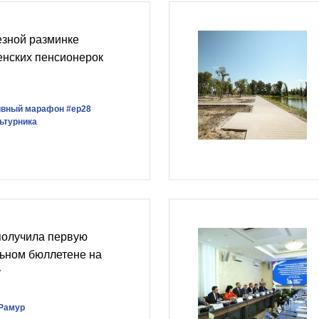
езной разминке
енских пенсионерок
ивный марафон
#ер28
ьтурника
получила первую
льном бюллетене на
у
Рамур