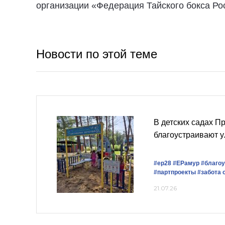
организации «Федерация Тайского бокса Ро
Новости по этой теме
В детских садах П
благоустраивают 
#ер28
#ЕРамур
#благоу
#партпроекты
#забота 
21.07.26