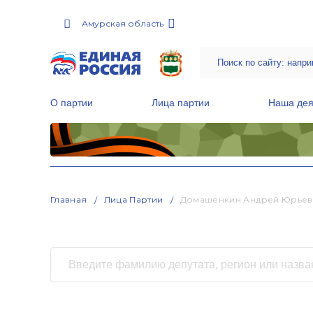
Амурская область
О партии
Лица партии
Наша дея
Местные общественные приемные Партии
Руководитель Региональной обще
Народная программа «Единой России»
Главная
Лица Партии
Домашенкин Андрей Юрьев