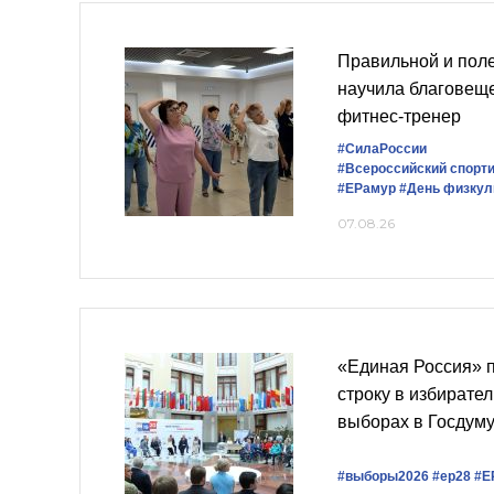
Правильной и пол
научила благовещ
фитнес-тренер
#СилаРоссии
#Всероссийский спорт
#ЕРамур
#День физкул
07.08.26
«Единая Россия» 
строку в избирате
выборах в Госдум
#выборы2026
#ер28
#Е