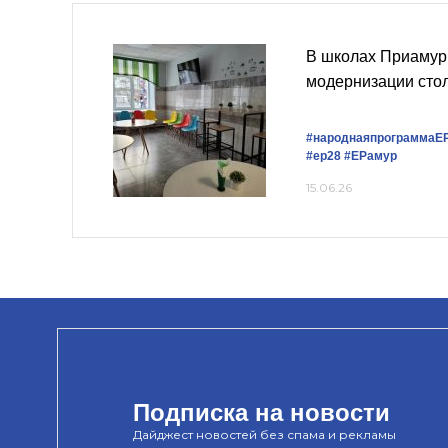
В школах Приамур
модернизации сто
#народнаяпрограммаЕ
#ер28
#ЕРамур
15.06.26
Подписка на новости
Дайджест новостей без спама и рекламы