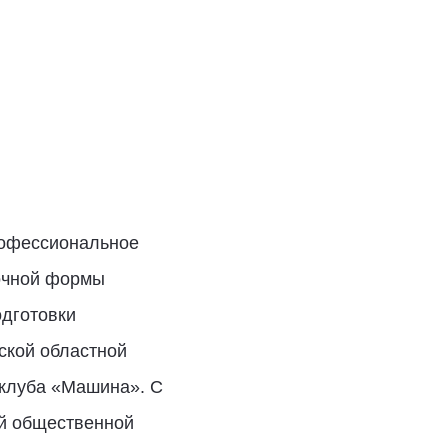
рофессиональное
аочной формы
одготовки
ской областной
 клуба «Машина». С
ой общественной