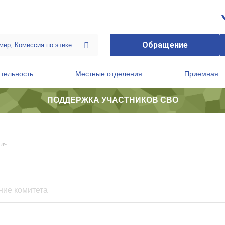
Обращение
тельность
Местные отделения
Приемная
ПОДДЕРЖКА УЧАСТНИКОВ СВО
ственной приемной Председателя Партии
Президиум регионального политического совета
ич