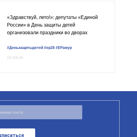
«Здравствуй, лето!»: депутаты «Единой
России» в День защиты детей
организовали праздники во дворах
#Деньзащитыдетей
#ер28
#ЕРамур
02.06.26
дписаться