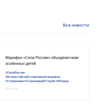
Все новости
Марафон «Сила России» объединил мам
особенных детей
#СилаРоссии
#Всероссийский спортивный марафон
#Сторонники
#СторонникиЕР
#ер28
#ЕРамур
23.06.26