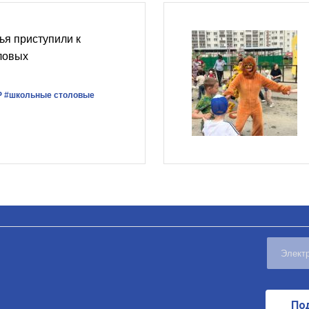
ья приступили к
ловых
Р
#школьные столовые
По