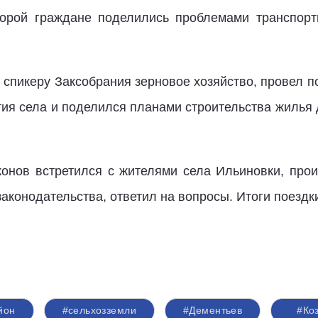
торой граждане поделились проблемами транспорт
 спикеру Заксобрания зерновое хозяйство, провел п
тия села и поделился планами строительства жилья
конов встретился с жителями села Ильиновки, пр
законодательства, ответил на вопросы. Итоги поезд
йон
#сельхозземли
#Дементьев
#Ко