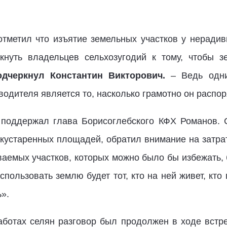
отметил что изъятие земельных участков у нерадив
лкнуть владельцев сельхозугодий к тому, чтобы з
одчеркнул Константин Викторович.
– Ведь одни
одителя является то, насколько грамотно он распо
 поддержал глава Борисоглебского КФХ Романов. С
акустаренных площадей, обратил внимание на затра
аемых участков, которых можно было бы избежать, б
пользовать землю будет тот, кто на ней живет, кто
ь».
заботах селян разговор был продолжен в ходе встр