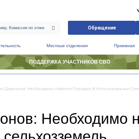
Обращение
тельность
Местные отделения
Приемная
ПОДДЕРЖКА УЧАСТНИКОВ СВО
ственной приемной Председателя Партии
Президиум регионального политического совета
ин Дьяконов: Необходимо Навести Порядок В Использовании Сел
онов: Необходимо 
 сельхозземель