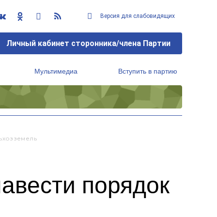
Версия для слабовидящих
Личный кабинет сторонника/члена Партии
Мультимедиа
Вступить в партию
Региональный исполнительный комитет
ьхозземель
навести порядок