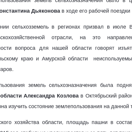
пользования земель сельхозназначения было в 
онстантина Дьяконова
в ходе его рабочей поездки 
ании сельхозземель в регионах призвал в июле 
скохозяйственной отрасли, на это направл
ьности вопроса для нашей области говорят изъя
льскому краю и Амурской области неиспользуемы
аров.
льзования земель сельхозназначения была подн
 области Александра Козлова
в Октябрьский райо
на изучить состояние землепользования на данной 
кого хозяйства области, площадь пашни в состав