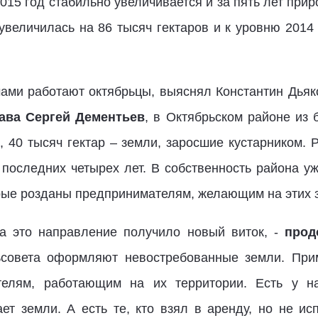
015 год стабильно увеличивается и за пять лет прир
увеличилась на 86 тысяч гектаров и к уровню 2014 
чами работают октябрьцы, выяснял Константин Дьяк
ава Сергей Дементьев
, в Октябрьском районе из 
ч, 40 тысяч гектар – земли, заросшие кустарником.
 последних четырех лет. В собственность района у
рые розданы предпринимателям, желающим на этих з
на это направление получило новый виток, -
прод
совета оформляют невостребованные земли. Приме
елям, работающим на их территории. Есть у на
ает земли. А есть те, кто взял в аренду, но не ис