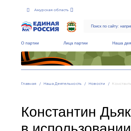
Амурская область
О партии
Лица партии
Наша дея
Местные общественные приемные Партии
Руководитель Региональной обще
Народная программа «Единой России»
Главная
Наша Деятельность
Новости
Констант
Константин Дьяк
в использовании