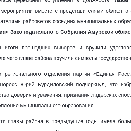
ялась церемония вступления в должность
главы 
 мероприятии вместе с представителями областног
дателями райсоветов соседних муниципальных обра
ия» Законодательного Собрания Амурской облас
и итоги прошедших выборов и вручили удостове
ле чего главе района вручили символы государствен
о регионального отделения партии «Единая Росси
иноросс Юрий Бурдиловский подчеркнул, что избр
ство доверия и уважения, признания лидерских спос
епление муниципального образования.
сти главы района в предыдущие годы имела больш