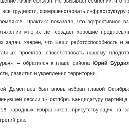
чшение жизни сельчан. Не вызывает сомнений, что 
 все трудности, совершенствовать инфраструктуру 
емляков. Практика показала, что эффективное вз
отяжении многих лет создает хорошие предпосыл
х задач. Уверен, что Ваши работоспособность и э
табных проектов, способствовать нашему плодотв
урья», – обратился к главе района
Юрий Бурдил
сти, развития и укрепления территории.
гей Дементьев был вновь избран главой Октябрьс
инувшей сессии 17 октября. Кандидатуру партийца 
16 народных избранников, присутствующих на за
ретий раз.