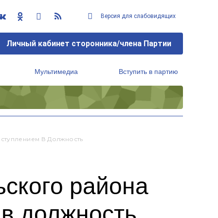
Версия для слабовидящих
Личный кабинет сторонника/члена Партии
Мультимедиа
Вступить в партию
Региональный исполнительный комитет
Вступлением В Должность
ьского района
 в должность