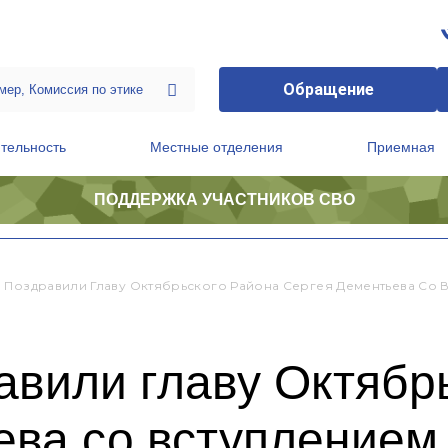
Обращение
тельность
Местные отделения
Приемная
ПОДДЕРЖКА УЧАСТНИКОВ СВО
ственной приемной Председателя Партии
Президиум регионального политического совета
 Поздравили Главу Октябрьского Района Сергея Дементьева Со 
авили главу Октябр
ева со вступлением