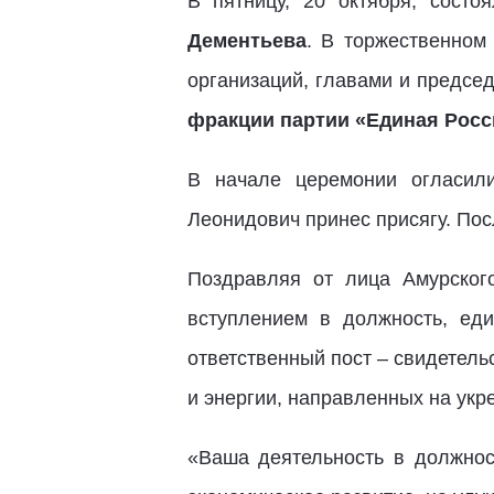
В пятницу, 20 октября, состо
Дементьева
. В торжественном
организаций, главами и предсе
фракции партии «Единая Росс
В начале церемонии огласил
Леонидович принес присягу. Пос
Поздравляя от лица Амурског
вступлением в должность, ед
ответственный пост – свидетель
и энергии, направленных на укр
«Ваша деятельность в должно