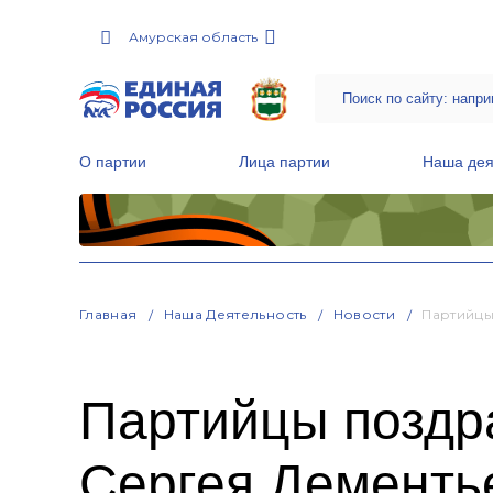
Амурская область
О партии
Лица партии
Наша дея
Местные общественные приемные Партии
Руководитель Региональной обще
Народная программа «Единой России»
Главная
Наша Деятельность
Новости
Партийцы
Партийцы поздр
Сергея Дементь