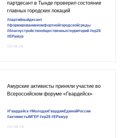
партдесант в Тынде проверил состояние
главных городских локаций
#партийныйдесант
#формированиекомфортнойгородскойсреды
#благоустройствообщественныхтерриторий
#ер28
#ЕРамур
05.08.26
Амурские активисты приняли участие во
Всероссийском форуме «Гвардейск»
#Гвардейск
#МолодаяГвардияЕдинойРоссии
#активистыМГЕР
#ер28
#ЕРамур
04.08.26