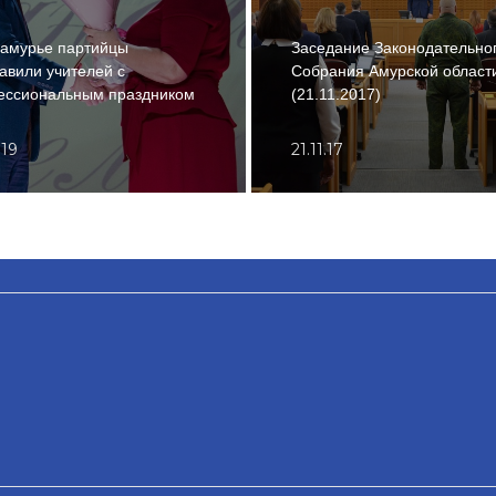
амурье партийцы
Заседание Законодательно
авили учителей с
Собрания Амурской област
ессиональным праздником
(21.11.2017)
.19
21.11.17