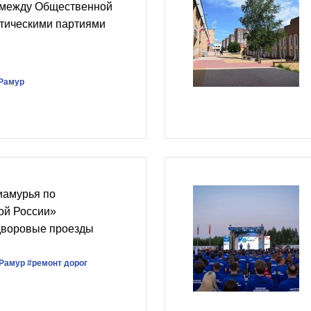
 между Общественной
итическими партиями
Рамур
иамурья по
ой России»
дворовые проезды
Рамур
#ремонт дорог