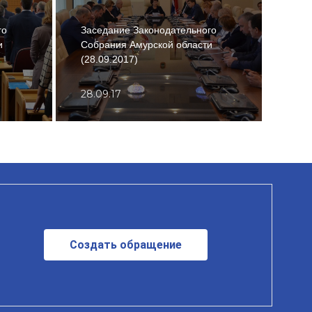
го
Заседание Законодательного
Засе
и
Собрания Амурской области
Собр
(28.09.2017)
(26.
28.09.17
26.0
Создать обращение