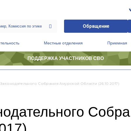
Обращение
тельность
Местные отделения
Приемная
ПОДДЕРЖКА УЧАСТНИКОВ СВО
ственной приемной Председателя Партии
Президиум регионального политического совета
 Законодательного Собрания Амурской Области (26.10.2017)
нодательного Собра
017)