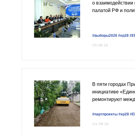
о взаимодействии
палатой РФ и пол
#выборы2026
#ер28
#Е
05.08.26
В пяти городах Пр
инициативе «Един
ремонтируют меж
#партпроекты
#ер28
#Е
04.08.26